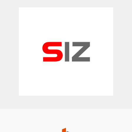
Ausarbeitung einer Datenethik
Policy für die Sparkassen-
Finanzgruppe inkl. Maßnahmen
zur organisatorischen Verankerung.