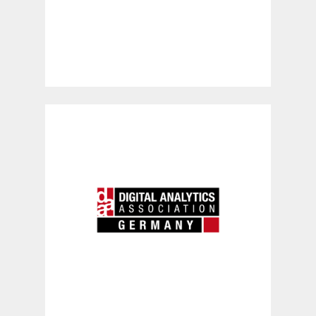
Konzeption eines ethischen
Verhaltens­kodex für die Digital
Analytics Association Germany
e.V. (DAA) – zunächst mit dem
Ziel, den Satzungszweck (§2
Ziffer3) des Berufsverbands zu
konkretisieren.