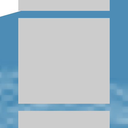
Mit dem CDR Lab haben wir 2018
eine Austausch- und
Kommunikationsplattform für
unsere Kunden und Partner
geschaffen.