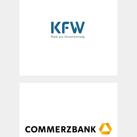
Unter Federführung des Vertriebs
Inland wurde ein Beitrag zu einem
zukünftigen „Ethical Data Kodex“
entwickelt.
Konzeption eines Thesenpapiers
und Entwurf eines Datenethik-
Leitbildes.