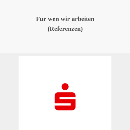
Für wen wir arbeiten
(Referenzen)
Für den Deutschen Sparkassen-
und Giroverband (DSGV) wurde
im Zuge der DSGVO-Umsetzung
ein Datenschutzleitbild erarbeitet,
welches allen Sparkassen als
Muster zur Verfügung steht.