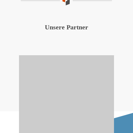
Unsere Partner
STAT-UP Statistical
Mit
Consulting & Data Science GmbH
haben wir einen starken Partner an
unserer Seite. Gemeinsam mit
STAT-UP entwickeln wir unter
anderem das Ethik-Assistenztool
.
ARETICS