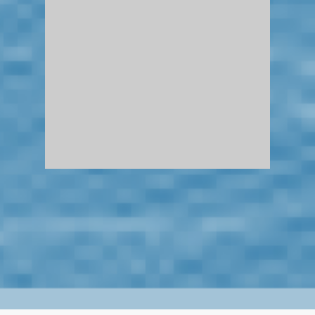
Gemeinsam mit whyzer betreiben
wir das CDR Lab und bieten u.a.
Workshops, Schulungen und Deep
Dives zum Themenfeld Corporate
Digital Responsibility.