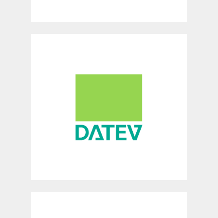
Partizipativer Prozess zur
Entwicklung einer Datenethik-
Leitlinie und Unterstützung bei der
Operationalisierung bzw.
Umsetzung der Leitlinie.